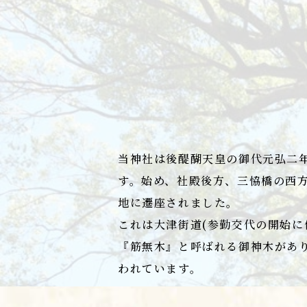
当神社は後醍醐天皇の御代元弘二年
す。始め、社殿後方、三恊橋の西方
地に遷座されました。
これは大津街道(参勤交代の開始に
『筋無木』と呼ばれる御神木があ
われています。