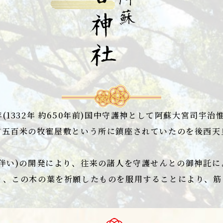
(1332年 約650年前)国中守護神として阿蘇大宮司宇
五百米の牧寉屋敷という所に鎮座されていたのを後西天皇の
伴い)の開発により、往来の諸人を守護せんとの御神託
り、この木の葉を祈願したものを服用することにより、筋