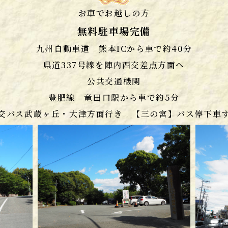
お車でお越しの方
無料駐車場完備
九州自動車道 熊本ICから車で約40分
県道337号線を陣内西交差点方面へ
公共交通機関
豊肥線 竜田口駅から車で約5分
交バス武蔵ヶ丘・大津方面行き 【三の宮】バス停下車