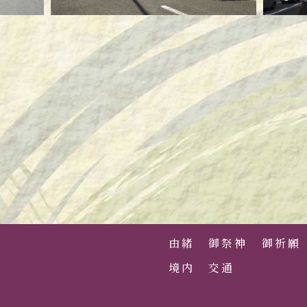
由緒
御祭神
御祈願
境内
交通