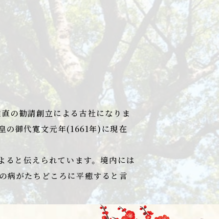
治惟直の勧請創立による古社になりま
御代寛文元年(1661年)に現在
によると伝えられています。境内には
の病がたちどころに平癒すると言